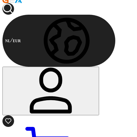
NL
EUR