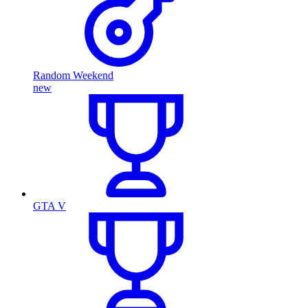
Random Weekend
new
GTA V