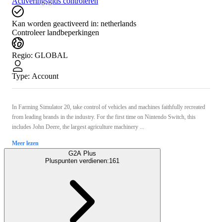
Activeringsgids controleren
Kan worden geactiveerd in:
netherlands
Controleer landbeperkingen
Regio
:
GLOBAL
Type
:
Account
In Farming Simulator 20, take control of vehicles and machines faithfully recreated
from leading brands in the industry. For the first time on Nintendo Switch, this
includes John Deere, the largest agriculture machinery ...
Meer lezen
G2A Plus
Pluspunten verdienen:
161