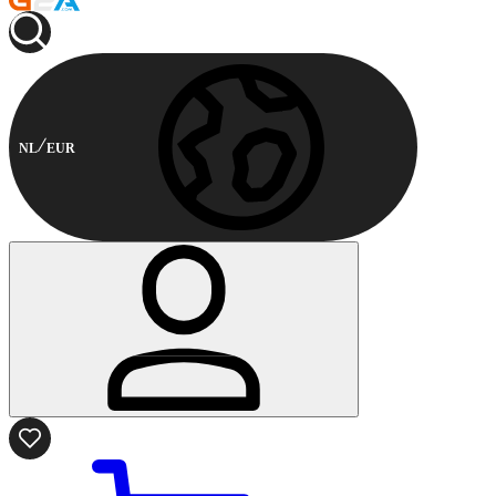
NL
EUR