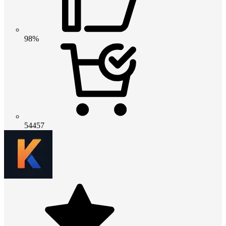
98%
54457