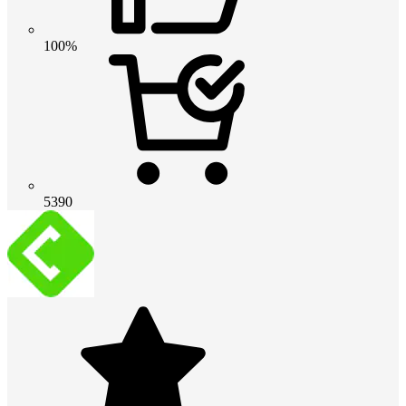
100%
5390