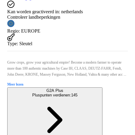
Kan worden geactiveerd in:
netherlands
Controleer landbeperkingen
Regio
:
EUROPE
Type
:
Sleutel
Grow crops, grow your agricultural empire! Become a modern farmer to operate
more than 100 authentic machines by Case IH, CLAAS, DEUTZ-FAHR, Fendt,
John Deere, KRONE, Massey Ferguson, New Holland, Valtra & many other acc ...
Meer lezen
G2A Plus
Pluspunten verdienen:
145