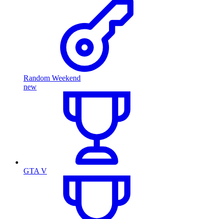
Random Weekend
new
GTA V