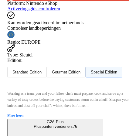
Platform
:
Nintendo eShop
Activeringsgids controleren
Kan worden geactiveerd in:
netherlands
Controleer landbeperkingen
Regio
:
EUROPE
Type
:
Sleutel
Edition:
Standard Edition
Gourmet Edition
Special Edition
Working as a team, you and your fellow chefs must prepare, cook and serve up a
variety of tasty orders before the baying customers storm out in a huff. Sharpen your
knives and dust off your chef’s whites, there isn’t mus ...
Meer lezen
G2A Plus
Pluspunten verdienen:
76