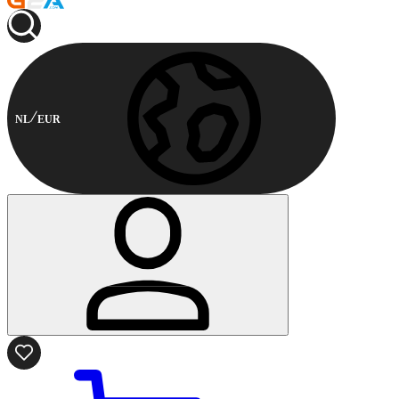
NL
EUR