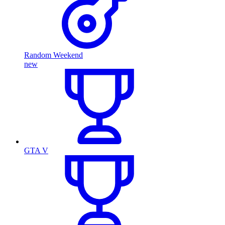
Random Weekend
new
GTA V