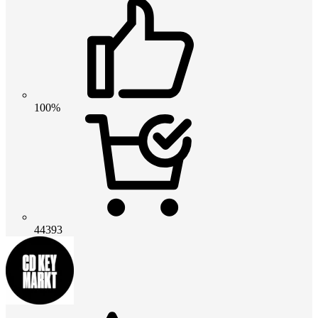
100%
44393