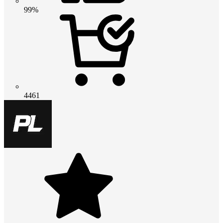
99%
4461