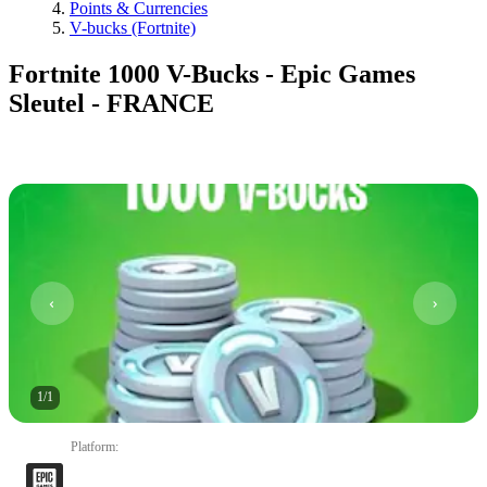
Points & Currencies
V-bucks (Fortnite)
Fortnite 1000 V-Bucks - Epic Games
Sleutel - FRANCE
1
/
1
Platform
: