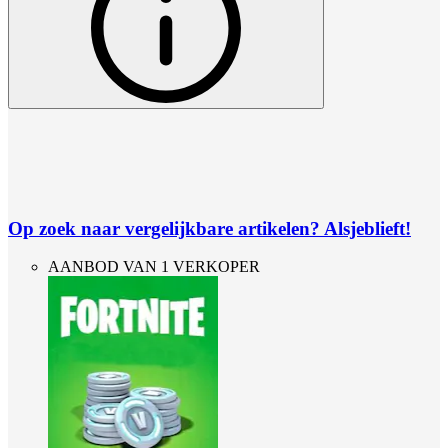
Op zoek naar vergelijkbare artikelen? Alsjeblieft!
AANBOD VAN 1 VERKOPER