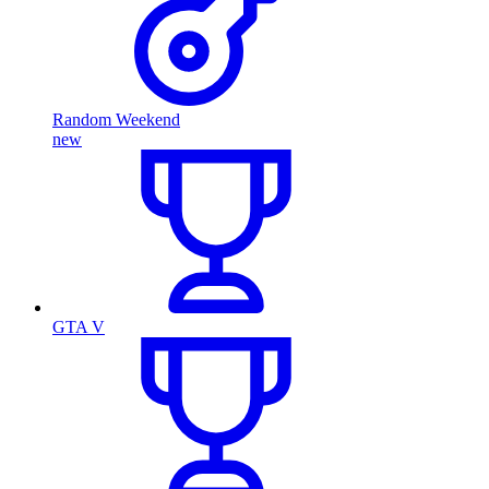
Random Weekend
new
GTA V