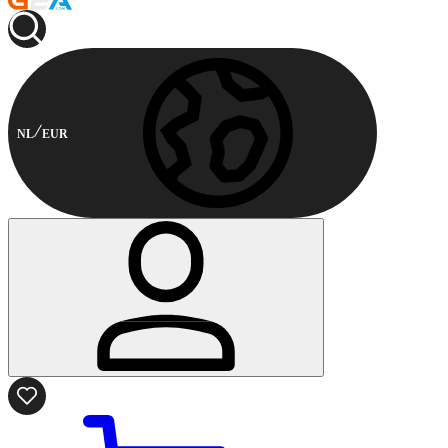
NL
EUR