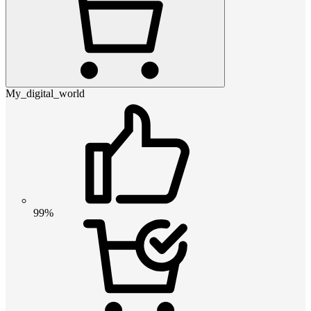
My_digital_world
99%