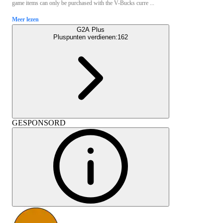
game items can only be purchased with the V-Bucks curre ...
Meer lezen
G2A Plus
Pluspunten verdienen:
162
GESPONSORD