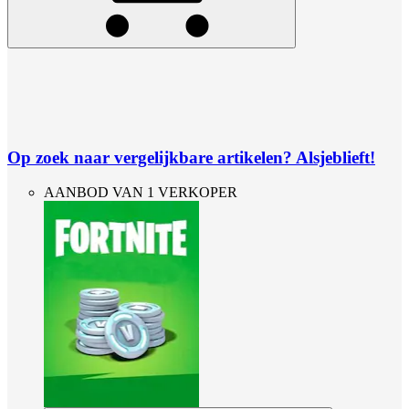
Op zoek naar vergelijkbare artikelen? Alsjeblieft!
AANBOD VAN 1 VERKOPER