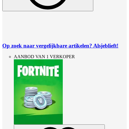
Op zoek naar vergelijkbare artikelen? Alsjeblieft!
AANBOD VAN 1 VERKOPER