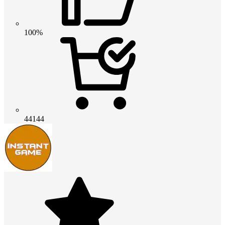
100%
44144