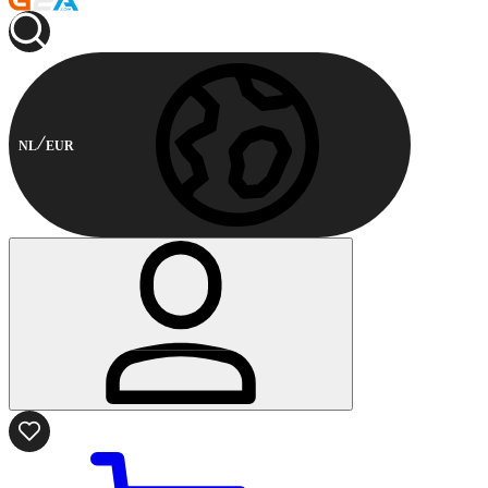
NL
EUR