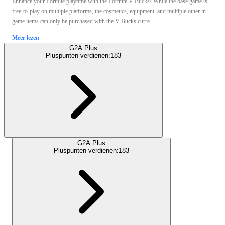
Enhance your Fortnite playtime with the Fortnite V-Bucks! While the base game is
free-to-play on multiple platforms, the cosmetics, equipment, and multiple other in-
game items can only be purchased with the V-Bucks curre ...
Meer lezen
G2A Plus
Pluspunten verdienen:
183
G2A Plus
Pluspunten verdienen:
183