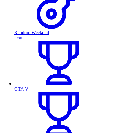
Random Weekend
new
GTA V