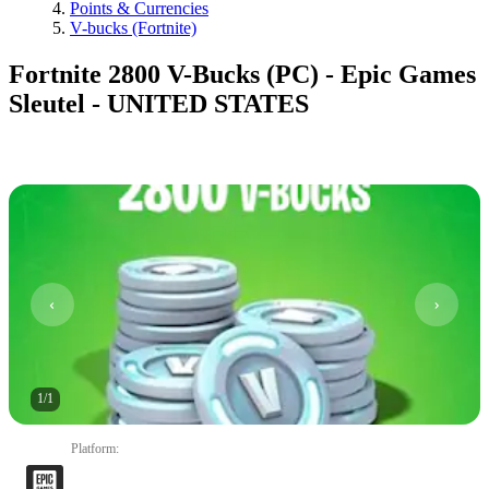
Points & Currencies
V-bucks (Fortnite)
Fortnite 2800 V-Bucks (PC) - Epic Games
Sleutel - UNITED STATES
1
/
1
Platform
: