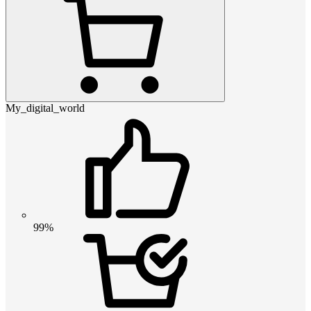
My_digital_world
99%