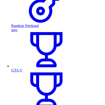
Random Weekend
new
GTA V