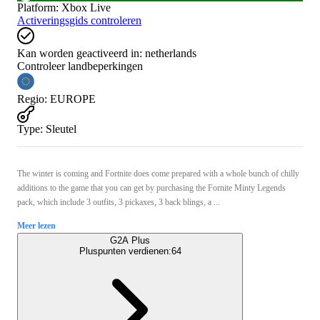
Platform
:
Xbox Live
Activeringsgids controleren
Kan worden geactiveerd in:
netherlands
Controleer landbeperkingen
Regio
:
EUROPE
Type
:
Sleutel
The winter is coming and Fortnite does come prepared with a whole bunch of chilly
additions to the game that you can get by purchasing the Fornite Minty Legends
pack, which include 3 outfits, 3 pickaxes, 3 back blings, a ...
Meer lezen
G2A Plus
Pluspunten verdienen:
64