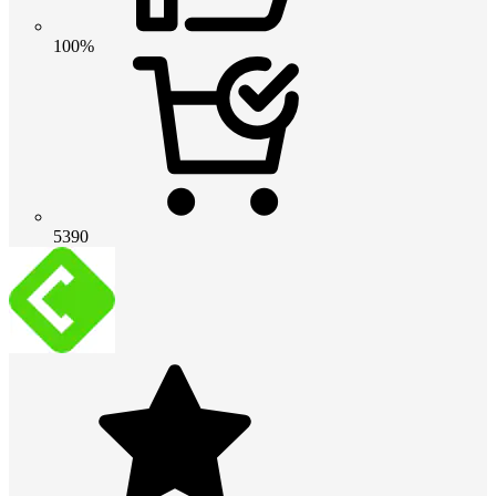
100%
5390