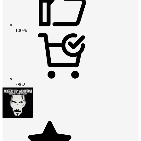
100%
7862