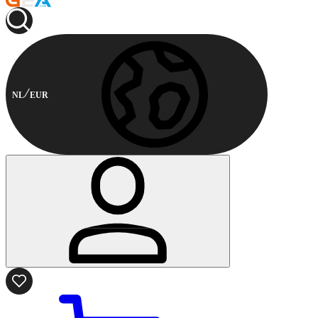
NL
EUR