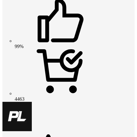
99%
4463