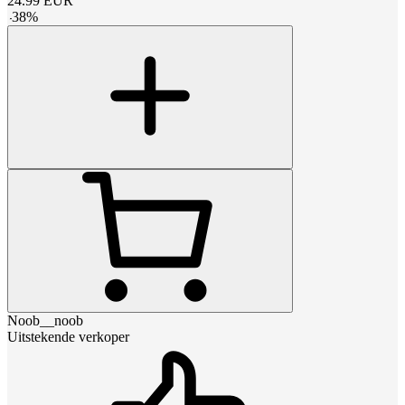
24.99
EUR
-
38
%
Noob__noob
Uitstekende verkoper