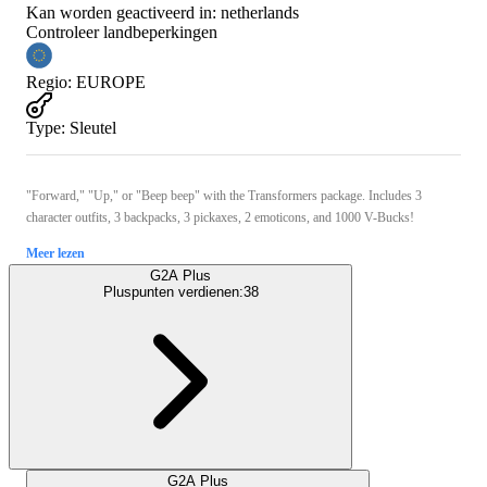
Kan worden geactiveerd in:
netherlands
Controleer landbeperkingen
Regio
:
EUROPE
Type
:
Sleutel
"Forward," "Up," or "Beep beep" with the Transformers package. Includes 3
character outfits, 3 backpacks, 3 pickaxes, 2 emoticons, and 1000 V-Bucks!
Meer lezen
G2A Plus
Pluspunten verdienen:
38
G2A Plus