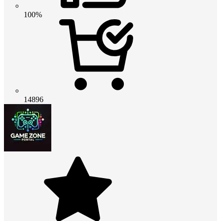
100%
14896