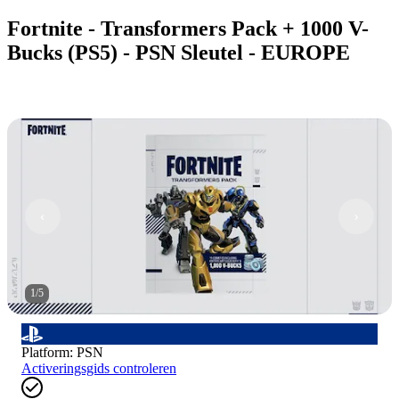
Fortnite - Transformers Pack + 1000 V-
Bucks (PS5) - PSN Sleutel - EUROPE
1
/
5
Platform
:
PSN
Activeringsgids controleren