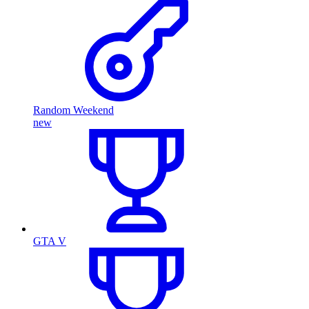
Random Weekend
new
GTA V