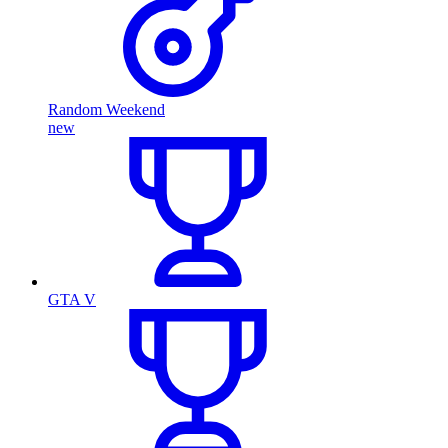
Random Weekend
new
GTA V