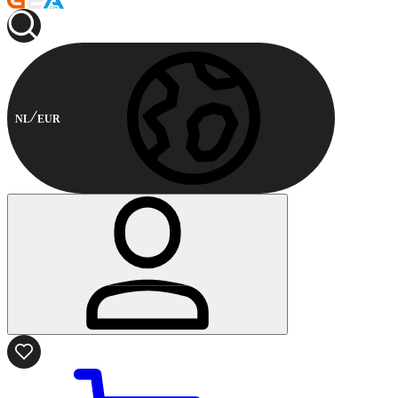
NL
EUR