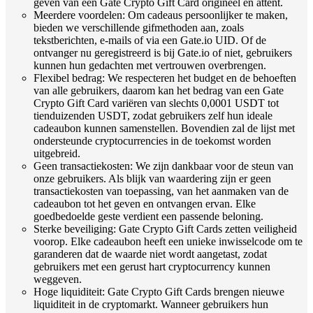
geven van een Gate Crypto Gift Card origineel en attent.
Meerdere voordelen: Om cadeaus persoonlijker te maken,
bieden we verschillende gifmethoden aan, zoals
tekstberichten, e-mails of via een Gate.io UID. Of de
ontvanger nu geregistreerd is bij Gate.io of niet, gebruikers
kunnen hun gedachten met vertrouwen overbrengen.
Flexibel bedrag: We respecteren het budget en de behoeften
van alle gebruikers, daarom kan het bedrag van een Gate
Crypto Gift Card variëren van slechts 0,0001 USDT tot
tienduizenden USDT, zodat gebruikers zelf hun ideale
cadeaubon kunnen samenstellen. Bovendien zal de lijst met
ondersteunde cryptocurrencies in de toekomst worden
uitgebreid.
Geen transactiekosten: We zijn dankbaar voor de steun van
onze gebruikers. Als blijk van waardering zijn er geen
transactiekosten van toepassing, van het aanmaken van de
cadeaubon tot het geven en ontvangen ervan. Elke
goedbedoelde geste verdient een passende beloning.
Sterke beveiliging: Gate Crypto Gift Cards zetten veiligheid
voorop. Elke cadeaubon heeft een unieke inwisselcode om te
garanderen dat de waarde niet wordt aangetast, zodat
gebruikers met een gerust hart cryptocurrency kunnen
weggeven.
Hoge liquiditeit: Gate Crypto Gift Cards brengen nieuwe
liquiditeit in de cryptomarkt. Wanneer gebruikers hun