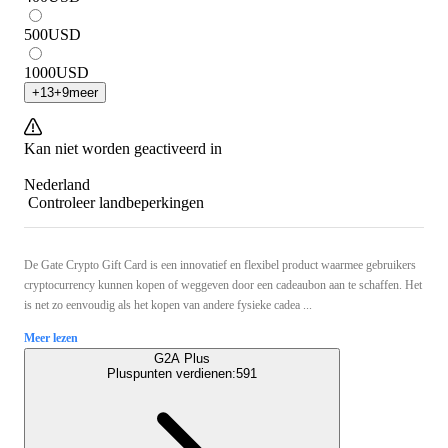
500
USD
1000
USD
+
13
+
9
meer
Kan niet worden geactiveerd in
Nederland
Controleer landbeperkingen
De Gate Crypto Gift Card is een innovatief en flexibel product waarmee gebruikers
cryptocurrency kunnen kopen of weggeven door een cadeaubon aan te schaffen. Het
is net zo eenvoudig als het kopen van andere fysieke cadea ...
Meer lezen
G2A Plus
Pluspunten verdienen:
591