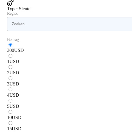
Type
:
Sleutel
Regio:
Bedrag:
300
USD
1
USD
2
USD
3
USD
4
USD
5
USD
10
USD
15
USD