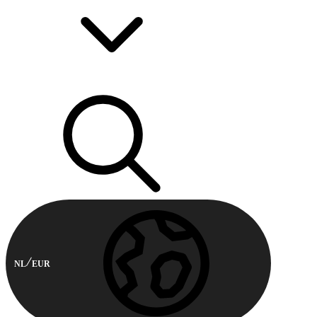
NL
EUR