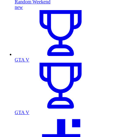
Random Weekend
new
GTA V
GTA V