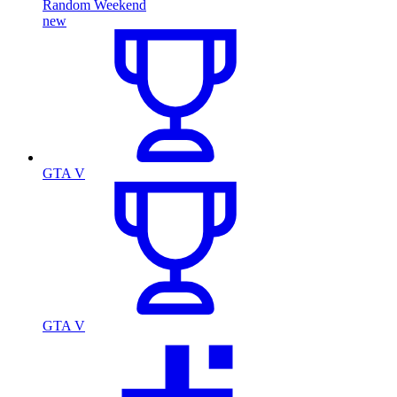
Random Weekend
new
GTA V
GTA V