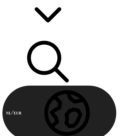
NL
EUR