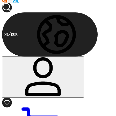
NL
EUR