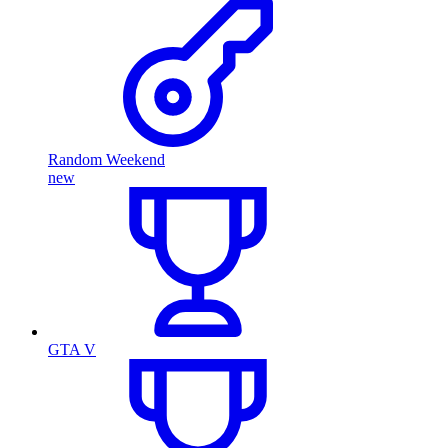
Random Weekend
new
GTA V