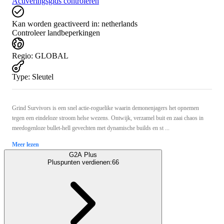
Activeringsgids controleren
Kan worden geactiveerd in:
netherlands
Controleer landbeperkingen
Regio
:
GLOBAL
Type
:
Sleutel
Grind Survivors is een snel actie-roguelike waarin demonenjagers het opnemen
tegen een eindeloze stroom helse wezens. Ontwijk, verzamel buit en zaai chaos in
meedogenloze bullet-hell gevechten met dynamische builds en st ...
Meer lezen
G2A Plus
Pluspunten verdienen:
66