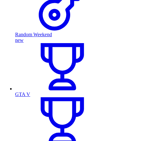
Random Weekend
new
GTA V