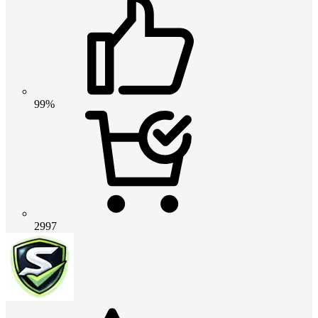
99%
2997