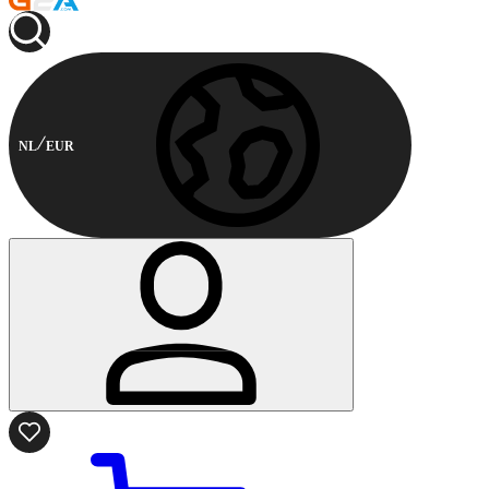
NL
EUR