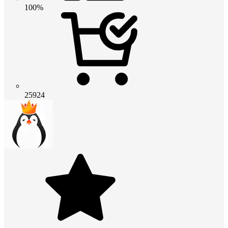
100%
25924