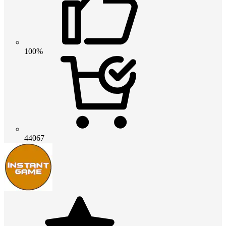
100%
44067