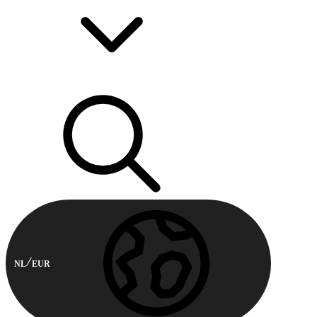
NL
EUR