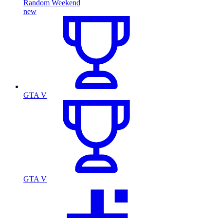
Random Weekend
new
GTA V
GTA V