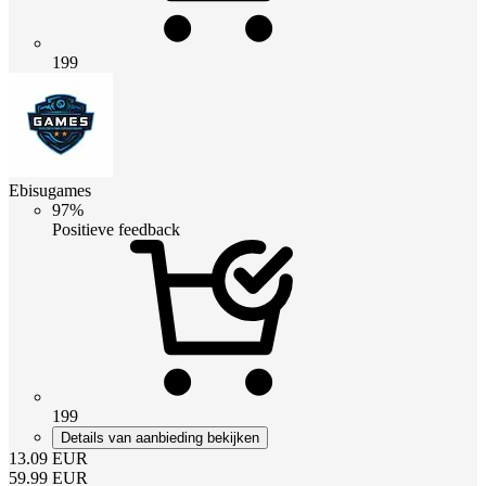
199
Ebisugames
97%
Positieve feedback
199
Details van aanbieding bekijken
13.09
EUR
59.99
EUR