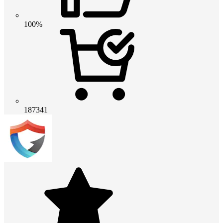
100%
187341