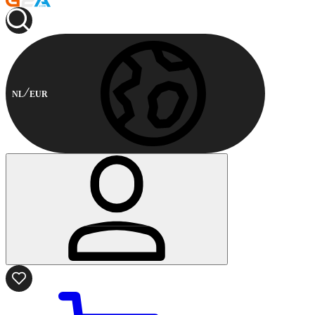
NL
EUR