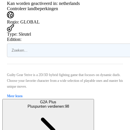
Kan worden geactiveerd in:
netherlands
Controleer landbeperkingen
Regio
:
GLOBAL
Type
:
Sleutel
Edition:
Guilty Gear Strive is a 2D/3D hybrid fighting game that focuses on dynamic duels.
Choose your favorite character from a wide selection of playable ones and master his
unique moves.
Meer lezen
G2A Plus
Pluspunten verdienen:
98