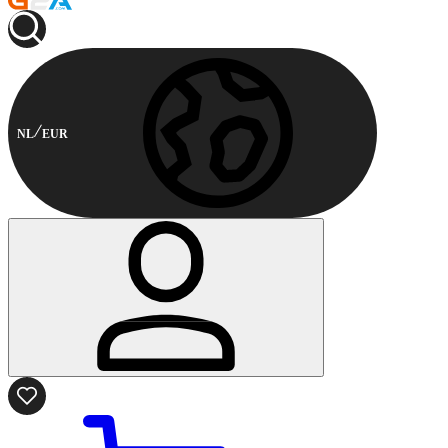
NL
EUR