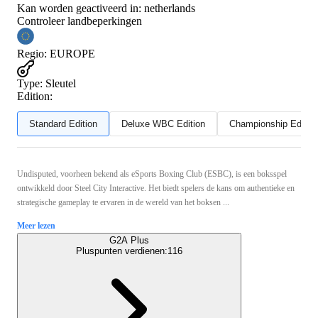
Kan worden geactiveerd in:
netherlands
Controleer landbeperkingen
Regio
:
EUROPE
Type
:
Sleutel
Edition:
Standard Edition
Deluxe WBC Edition
Championship Editio
Undisputed, voorheen bekend als eSports Boxing Club (ESBC), is een boksspel
ontwikkeld door Steel City Interactive. Het biedt spelers de kans om authentieke en
strategische gameplay te ervaren in de wereld van het boksen ...
Meer lezen
G2A Plus
Pluspunten verdienen:
116