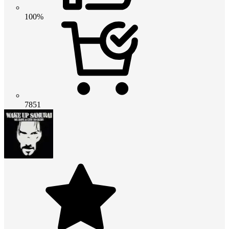
100%
7851