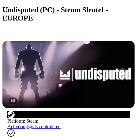
Undisputed (PC) - Steam Sleutel -
EUROPE
1
/
8
Platform
:
Steam
Activeringsgids controleren