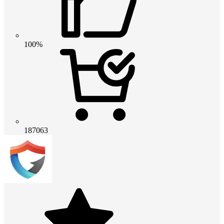
100%
187063