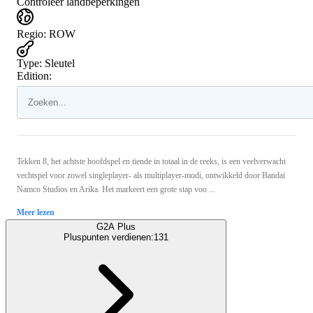
Controleer landbeperkingen
Regio
:
ROW
Type
:
Sleutel
Edition:
Tekken 8, het achtste hoofdspel en tiende in totaal in de reeks, is een veelverwacht
vechtspel voor zowel singleplayer- als multiplayer-modi, ontwikkeld door Bandai
Namco Studios en Arika. Het markeert een grote stap voo ...
Meer lezen
G2A Plus
Pluspunten verdienen:
131