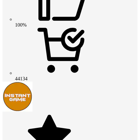
100%
44134