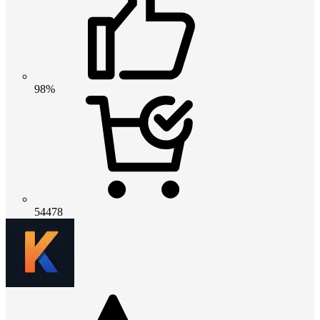
98%
54478