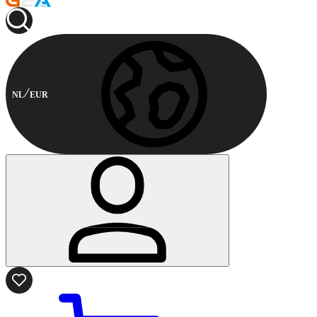
NL
EUR