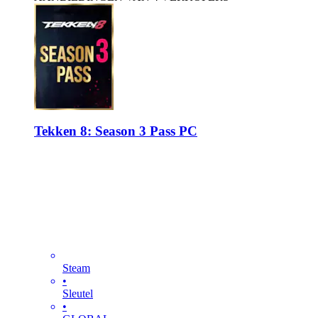
Tekken 8: Season 3 Pass PC
Steam
•
Sleutel
•