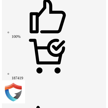
100%
187419