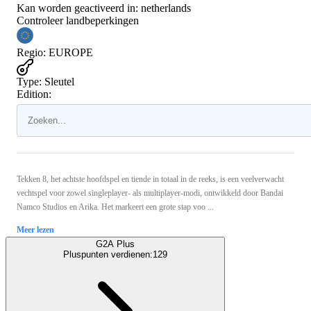
Kan worden geactiveerd in:
netherlands
Controleer landbeperkingen
Regio
:
EUROPE
Type
:
Sleutel
Edition:
Tekken 8, het achtste hoofdspel en tiende in totaal in de reeks, is een veelverwacht
vechtspel voor zowel singleplayer- als multiplayer-modi, ontwikkeld door Bandai
Namco Studios en Arika. Het markeert een grote stap voo ...
Meer lezen
G2A Plus
Pluspunten verdienen:
129