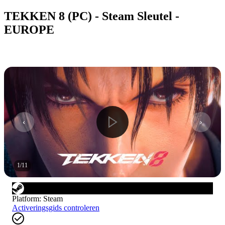
TEKKEN 8 (PC) - Steam Sleutel -
EUROPE
1
/
11
Platform
:
Steam
Activeringsgids controleren