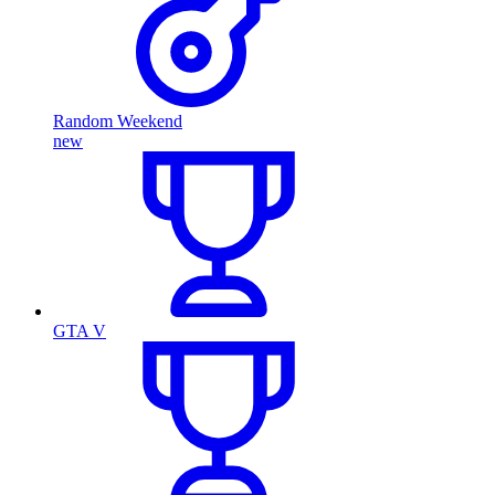
Random Weekend
new
GTA V