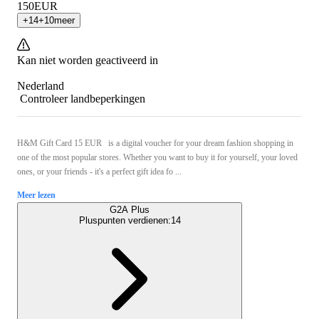
150
EUR
+
14
+
10
meer
Kan niet worden geactiveerd in
Nederland
Controleer landbeperkingen
H&M Gift Card 15 EUR is a digital voucher for your dream fashion shopping in
one of the most popular stores. Whether you want to buy it for yourself, your loved
ones, or your friends - it's a perfect gift idea fo ...
Meer lezen
G2A Plus
Pluspunten verdienen:
14