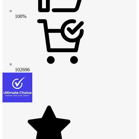
100%
102696