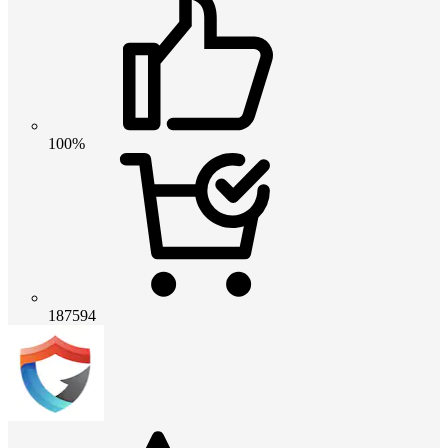
100%
187594