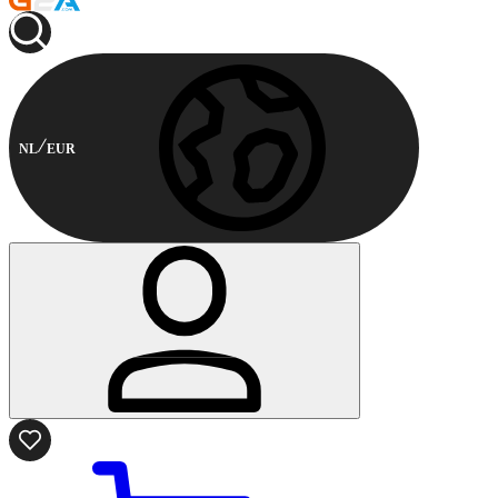
NL
EUR