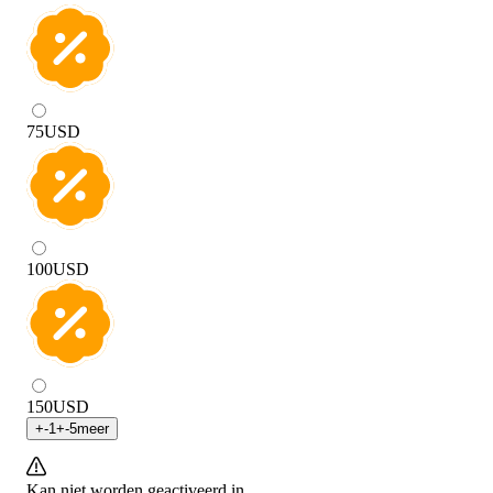
75
USD
100
USD
150
USD
+
-1
+
-5
meer
Kan niet worden geactiveerd in