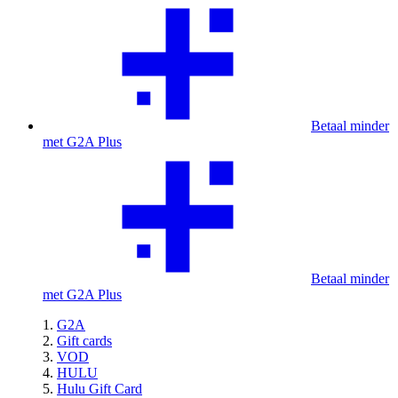
Betaal minder
met G2A Plus
Betaal minder
met G2A Plus
G2A
Gift cards
VOD
HULU
Hulu Gift Card