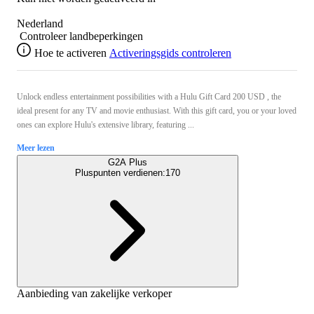
Nederland
Controleer landbeperkingen
Hoe te activeren
Activeringsgids controleren
Unlock endless entertainment possibilities with a Hulu Gift Card 200 USD , the
ideal present for any TV and movie enthusiast. With this gift card, you or your loved
ones can explore Hulu's extensive library, featuring ...
Meer lezen
G2A Plus
Pluspunten verdienen:
170
Aanbieding van zakelijke verkoper