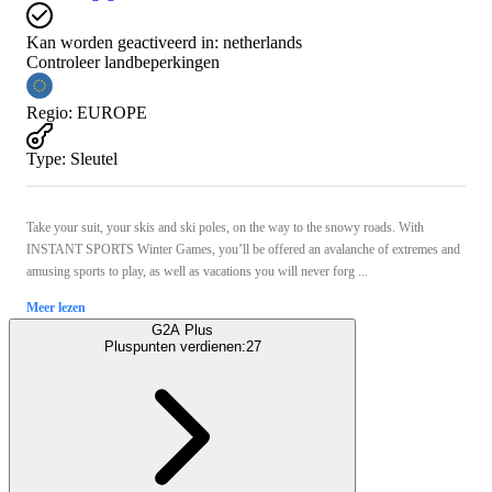
Kan worden geactiveerd in:
netherlands
Controleer landbeperkingen
Regio
:
EUROPE
Type
:
Sleutel
Take your suit, your skis and ski poles, on the way to the snowy roads. With
INSTANT SPORTS Winter Games, you’ll be offered an avalanche of extremes and
amusing sports to play, as well as vacations you will never forg ...
Meer lezen
G2A Plus
Pluspunten verdienen:
27