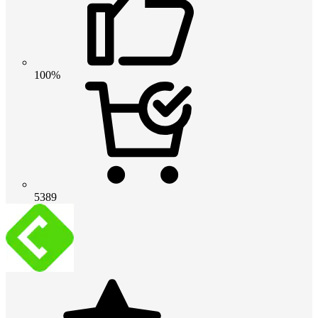
100%
5389