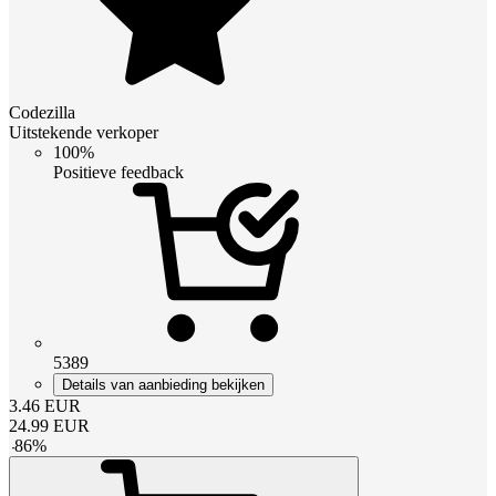
Codezilla
Uitstekende verkoper
100%
Positieve feedback
5389
Details van aanbieding bekijken
3.46
EUR
24.99
EUR
-
86
%