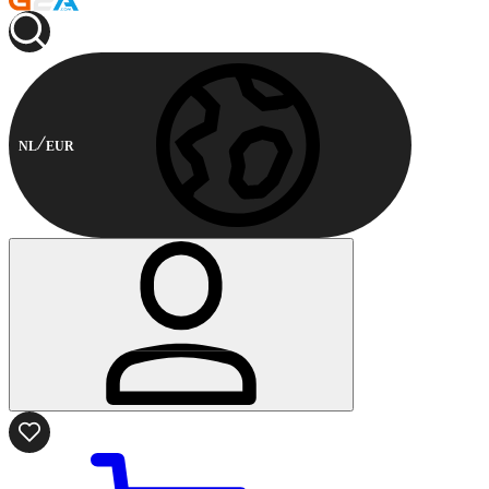
NL
EUR