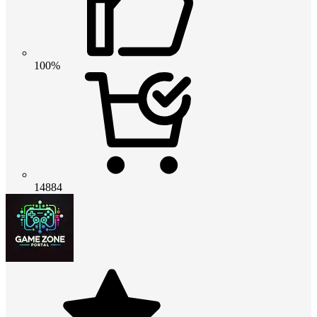
100%
14884