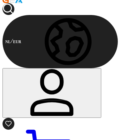
NL
EUR