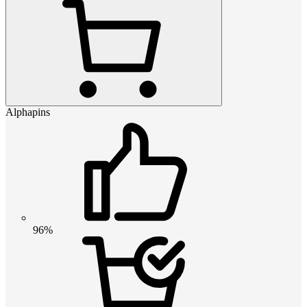
Alphapins
96%