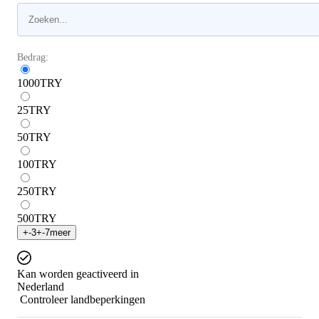
Bedrag:
1000
TRY
25
TRY
50
TRY
100
TRY
250
TRY
500
TRY
+
-3
+
-7
meer
Kan worden geactiveerd in
Nederland
Controleer landbeperkingen