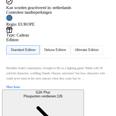
Kan worden geactiveerd in:
netherlands
Controleer landbeperkingen
Regio
:
EUROPE
Type
:
Cadeau
Edition:
Standard Edition
Deluxe Edition
Ultimate Edition
Hirohiko Araki's masterpiece, brought to life as a fighting game! Battle with 50
colorful characters, wielding Stands, Hamon, and more! See how characters who
could never meet in the story interact when they come face to ...
Meer lezen
G2A Plus
Pluspunten verdienen:
126