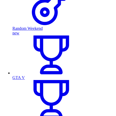
Random Weekend
new
GTA V