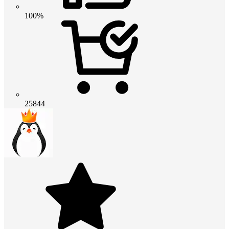
100%
25844