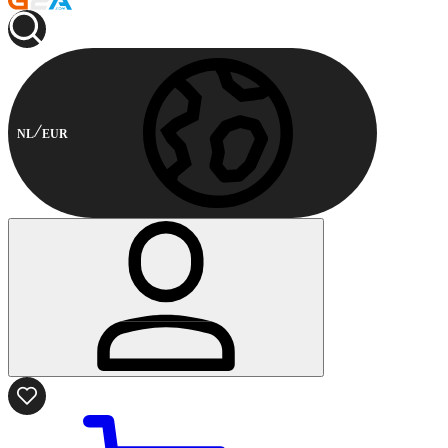
NL
EUR