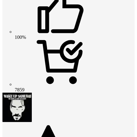
100%
7859