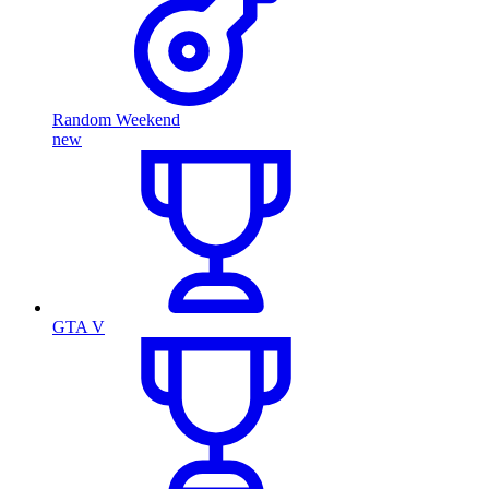
Random Weekend
new
GTA V