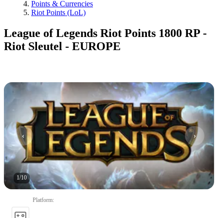
Points & Currencies
Riot Points (LoL)
League of Legends Riot Points 1800 RP -
Riot Sleutel - EUROPE
1
/
10
Platform
: