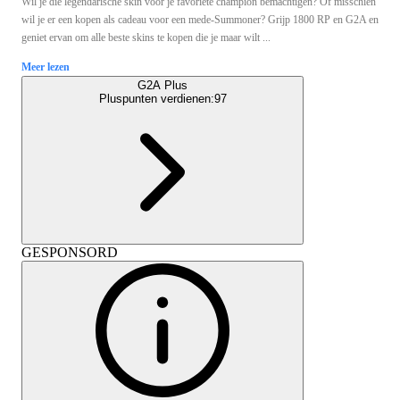
Wil je die legendarische skin voor je favoriete champion bemachtigen? Of misschien
wil je er een kopen als cadeau voor een mede-Summoner? Grijp 1800 RP en G2A en
geniet ervan om alle beste skins te kopen die je maar wilt ...
Meer lezen
G2A Plus
Pluspunten verdienen:
97
GESPONSORD