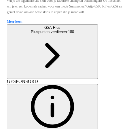
Wil je die legendarische skin voor je favoriete champion bemachtigen? Of misschien
wil je er een kopen als cadeau voor een mede-Summoner? Grijp 6500 RP en G2A en
geniet ervan om alle beste skins te kopen die je maar wilt ...
Meer lezen
G2A Plus
Pluspunten verdienen:
180
GESPONSORD