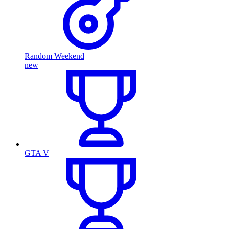
Random Weekend
new
GTA V