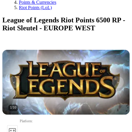
Points & Currencies
Riot Points (LoL)
League of Legends Riot Points 6500 RP -
Riot Sleutel - EUROPE WEST
1
/
10
Platform
: