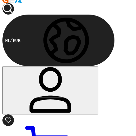
NL
EUR