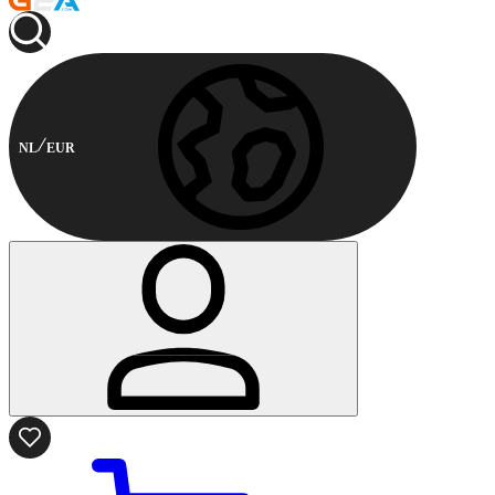
NL
EUR