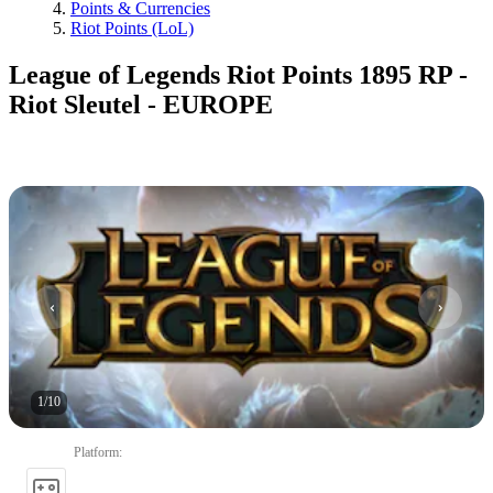
Points & Currencies
Riot Points (LoL)
League of Legends Riot Points 1895 RP -
Riot Sleutel - EUROPE
1
/
10
Platform
: