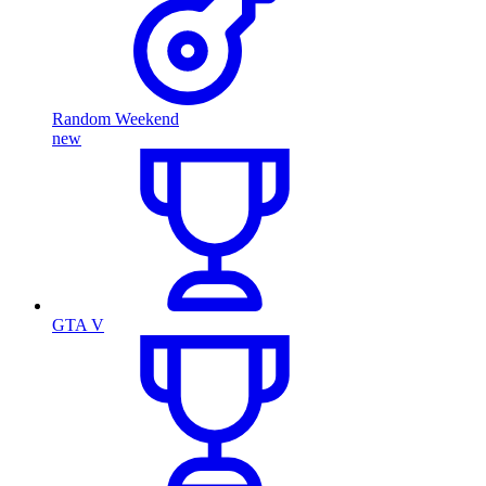
Random Weekend
new
GTA V