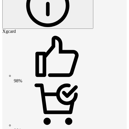
Xgcard
98%