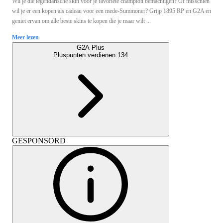
Wil je die legendarische skin voor je favoriete champion bemachtigen? Of misschien
wil je er een kopen als cadeau voor een mede-Summoner? Grijp 1895 RP en G2A en
geniet ervan om alle beste skins te kopen die je maar wilt ...
Meer lezen
G2A Plus
Pluspunten verdienen:
134
GESPONSORD