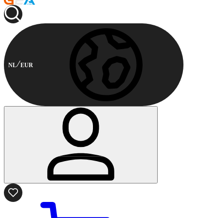
NL
EUR