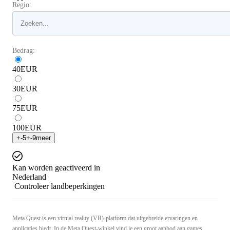
Regio:
Bedrag:
40
EUR
30
EUR
75
EUR
100
EUR
+
-5
+
-9
meer
Kan worden geactiveerd in
Nederland
Controleer landbeperkingen
Meta Quest is een virtual reality (VR)-platform dat uitgebreide ervaringen en
applicaties biedt. In de Meta Quest-winkel vind je een groot aanbod aan games,