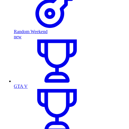
Random Weekend
new
GTA V