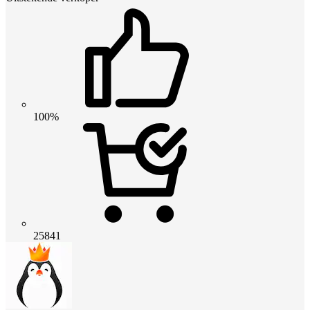
100%
25841