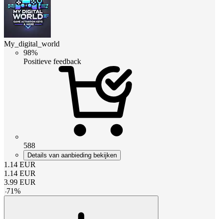
My_digital_world
98%
Positieve feedback
588
Details van aanbieding bekijken
1.14
EUR
1.14
EUR
3.99
EUR
-
71
%