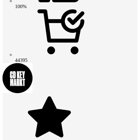
100%
44395