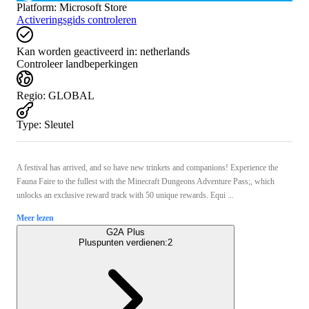
Platform
:
Microsoft Store
Activeringsgids controleren
Kan worden geactiveerd in:
netherlands
Controleer landbeperkingen
Regio
:
GLOBAL
Type
:
Sleutel
A festival has arrived, and so have new trinkets and companions! Experience the
Fauna Faire to the fullest with the Minecraft Dungeons Adventure Pass;, which
unlocks an exclusive reward track with 50 unique rewards. Equi ...
Meer lezen
G2A Plus
Pluspunten verdienen:
2