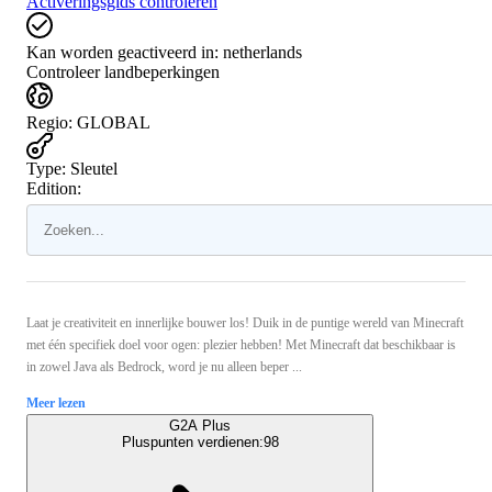
Activeringsgids controleren
Kan worden geactiveerd in:
netherlands
Controleer landbeperkingen
Regio
:
GLOBAL
Type
:
Sleutel
Edition:
Laat je creativiteit en innerlijke bouwer los! Duik in de puntige wereld van Minecraft
met één specifiek doel voor ogen: plezier hebben! Met Minecraft dat beschikbaar is
in zowel Java als Bedrock, word je nu alleen beper ...
Meer lezen
G2A Plus
Pluspunten verdienen:
98