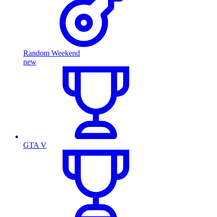
Random Weekend
new
GTA V