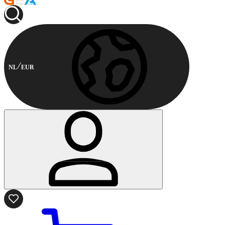
NL
EUR