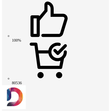
100%
80536