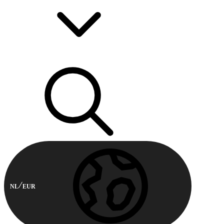
NL
EUR