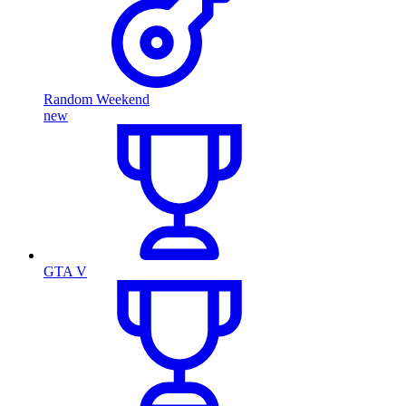
Random Weekend
new
GTA V