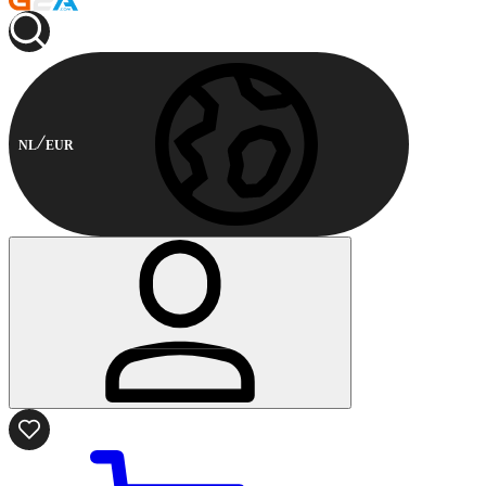
NL
EUR