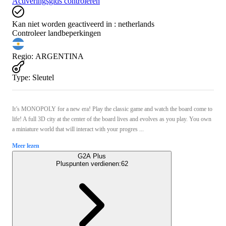
Activeringsgids controleren
Kan niet worden geactiveerd in :
netherlands
Controleer landbeperkingen
Regio
:
ARGENTINA
Type
:
Sleutel
It’s MONOPOLY for a new era! Play the classic game and watch the board come to
life! A full 3D city at the center of the board lives and evolves as you play. You own
a miniature world that will interact with your progres ...
Meer lezen
G2A Plus
Pluspunten verdienen:
62