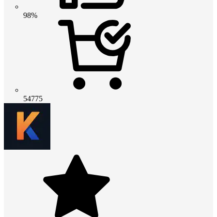
98%
54775