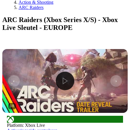
Action & Shooting
ARC Raiders
ARC Raiders (Xbox Series X/S) - Xbox
Live Sleutel - EUROPE
1
/
8
Platform
:
Xbox Live