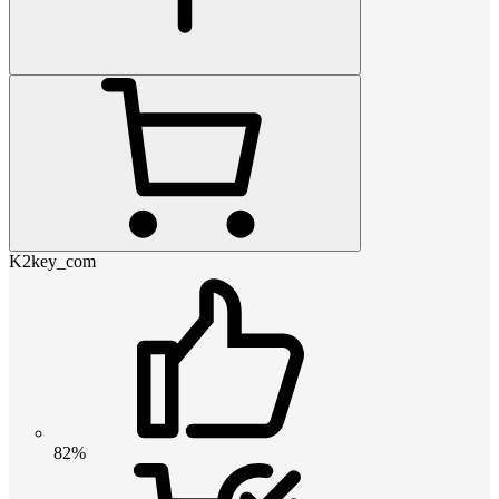
K2key_com
82%