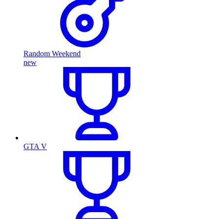
Random Weekend
new
GTA V