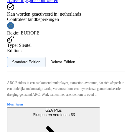
Activeringsgids controleren
Kan worden geactiveerd in:
netherlands
Controleer landbeperkingen
Regio
:
EUROPE
Type
:
Sleutel
Edition:
Standard Edition
Deluxe Edition
ARC Raiders is een aankomend multiplayer, extraction-avontuur, dat zich afspeelt in
een dodelijke toekomstige aarde, verwoest door een mysterieuze gemechaniseerde
dreiging genaamd ARC. Werk samen met vrienden om te overl ...
Meer lezen
G2A Plus
Pluspunten verdienen:
63