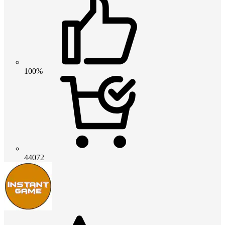
100%
44072