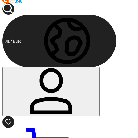
NL
EUR