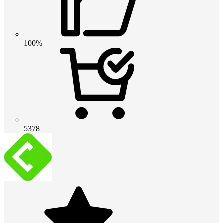
100%
5378