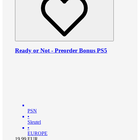
Ready or Not - Preorder Bonus PS5
PSN
•
Sleutel
•
EUROPE
19.99
EUR