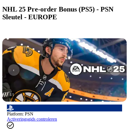
NHL 25 Pre-order Bonus (PS5) - PSN
Sleutel - EUROPE
1
/
1
Platform
:
PSN
Activeringsgids controleren