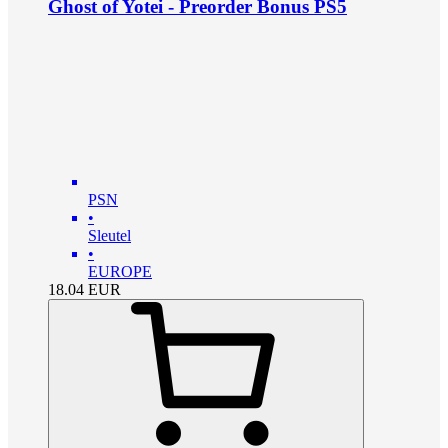
Ghost of Yotei - Preorder Bonus PS5
PSN
•
Sleutel
•
EUROPE
18.04
EUR