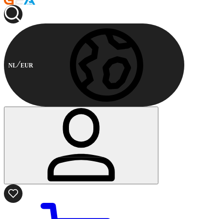
NL
EUR