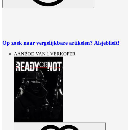
Op zoek naar vergelijkbare artikelen? Alsjeblieft!
AANBOD VAN 1 VERKOPER