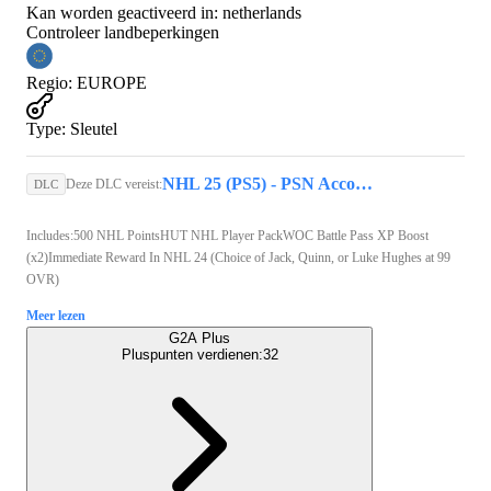
Kan worden geactiveerd in:
netherlands
Controleer landbeperkingen
Regio
:
EUROPE
Type
:
Sleutel
NHL 25 (PS5) - PSN Account - GLOBAL
Deze DLC vereist:
DLC
Includes:500 NHL PointsHUT NHL Player PackWOC Battle Pass XP Boost
(x2)Immediate Reward In NHL 24 (Choice of Jack, Quinn, or Luke Hughes at 99
OVR)
Meer lezen
G2A Plus
Pluspunten verdienen:
32