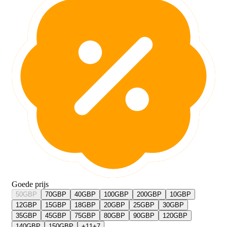
Goede prijs
50
GBP
70
GBP
40
GBP
100
GBP
200
GBP
10
GBP
12
GBP
15
GBP
18
GBP
20
GBP
25
GBP
30
GBP
35
GBP
45
GBP
75
GBP
80
GBP
90
GBP
120
GBP
140
GBP
150
GBP
+
11
+
7