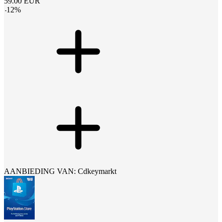
59.00
EUR
-
12
%
AANBIEDING VAN: Cdkeymarkt