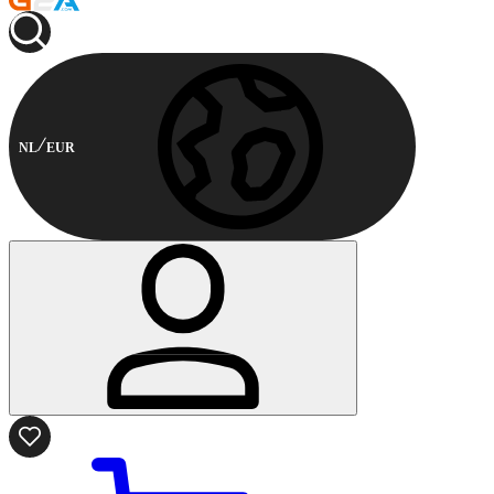
NL
EUR