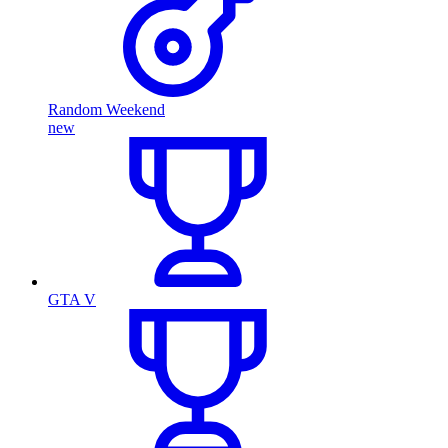
Random Weekend
new
GTA V