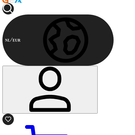
NL
EUR