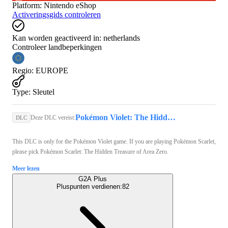
Platform
:
Nintendo eShop
Activeringsgids controleren
Kan worden geactiveerd in:
netherlands
Controleer landbeperkingen
Regio
:
EUROPE
Type
:
Sleutel
Pokémon Violet: The Hidden Treasure of Area Zero (Nintendo Switch) - Nintendo eShop Key - GLOBAL
Deze DLC vereist:
DLC
This DLC is only for the Pokémon Violet game. If you are playing Pokémon Scarlet,
please pick Pokémon Scarlet: The Hidden Treasure of Area Zero.
Meer lezen
G2A Plus
Pluspunten verdienen:
82