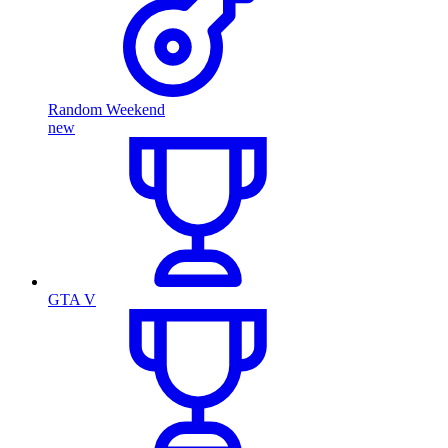
Random Weekend
new
GTA V