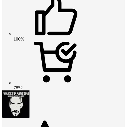
100%
7852