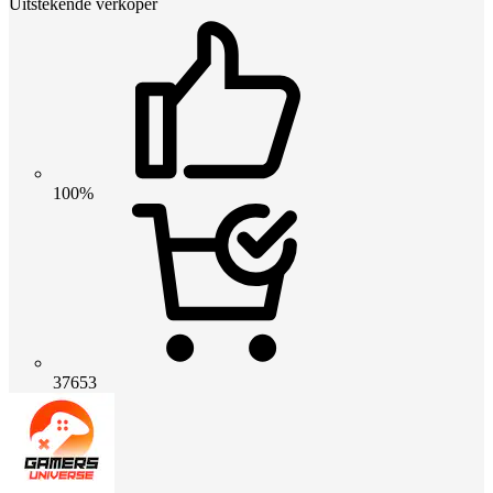
Uitstekende verkoper
100%
37653