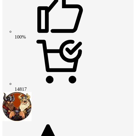
100%
14817