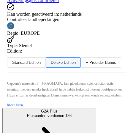
Activeringsgids controleren
Kan worden geactiveerd in:
netherlands
Controleer landbeperkingen
Regio
:
EUROPE
Type
:
Sleutel
Edition:
Standard Edition
Deluxe Edition
+ Preorder Bonus
Capcom’s nieuwste IP—PRAGMATA. Een gloednieuw sciencefiction actie-
avontuur met een unieke hack-draai! In de nabije toekomst moeten hoofdpersonen
Hugh en zijn android-metgezel Diana samenwerken op een koude onderzoeksbas ...
Meer lezen
G2A Plus
Pluspunten verdienen:
136