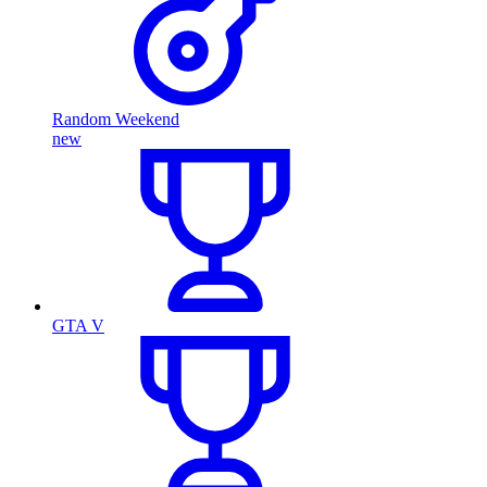
Random Weekend
new
GTA V