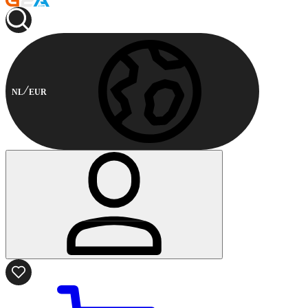
NL
EUR