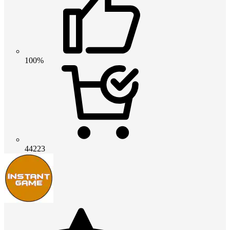
100%
44223