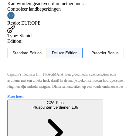
Kan worden geactiveerd in:
netherlands
Controleer landbeperkingen
Regio
:
EUROPE
Type
:
Sleutel
Edition:
Standard Edition
Deluxe Edition
+ Preorder Bonus
Capcom’s nieuwste IP—PRAGMATA. Een gloednieuw sciencefiction actie-
avontuur met een unieke hack-draai! In de nabije toekomst moeten hoofdpersonen
Hugh en zijn android-metgezel Diana samenwerken op een koude onderzoeksbas ...
Meer lezen
G2A Plus
Pluspunten verdienen:
136