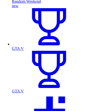
Random Weekend
new
GTA V
GTA V