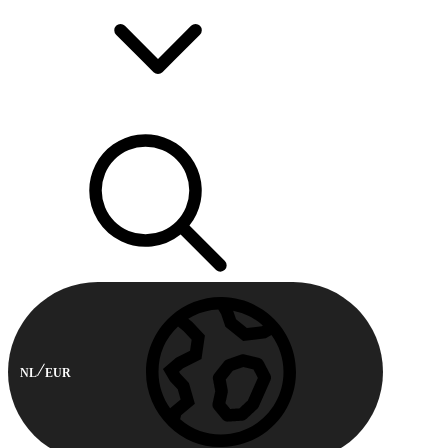
NL
EUR