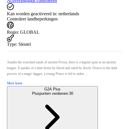
Activeringsgids controleren
Kan worden geactiveerd in:
netherlands
Controleer landbeperkingen
Regio
:
GLOBAL
Type
:
Sleutel
Amidst the scorched sands of ancient Persia, there is a legend spun in an ancient
tongue. It speaks of a time borne by blood and ruled by deceit. Drawn to the dark
powers of a magic dagger, a young Prince is led to unlea ...
Meer lezen
G2A Plus
Pluspunten verdienen:
30