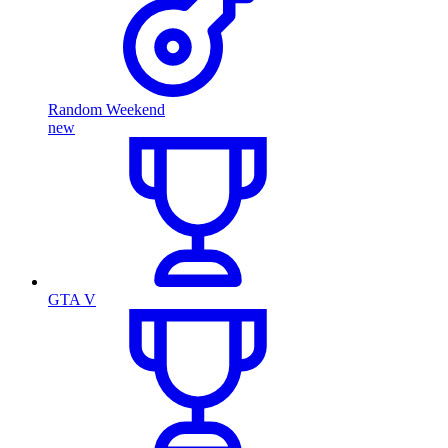
Random Weekend
new
GTA V