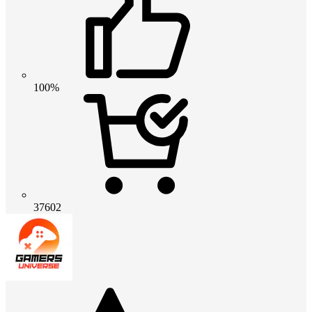
100%
37602