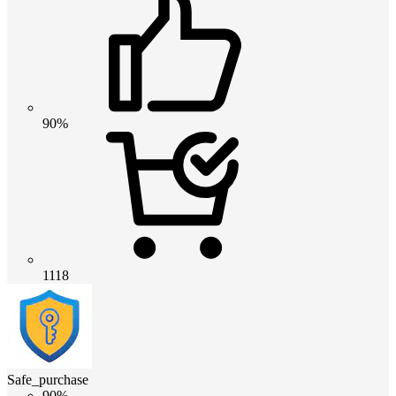
90%
1118
Safe_purchase
90%