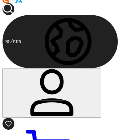
NL
EUR