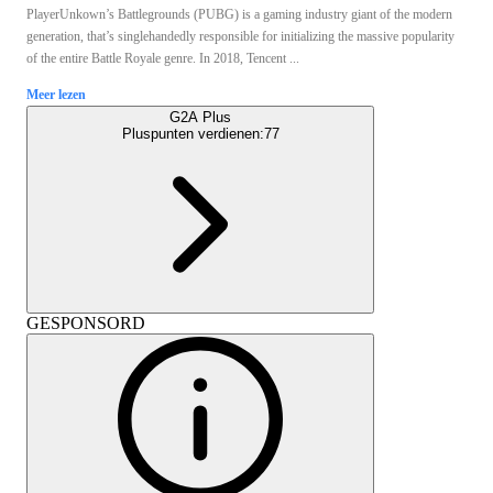
PlayerUnkown’s Battlegrounds (PUBG) is a gaming industry giant of the modern
generation, that’s singlehandedly responsible for initializing the massive popularity
of the entire Battle Royale genre. In 2018, Tencent ...
Meer lezen
G2A Plus
Pluspunten verdienen:
77
GESPONSORD