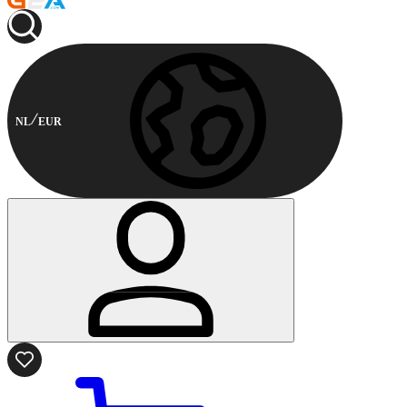
NL
EUR