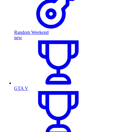
Random Weekend
new
GTA V