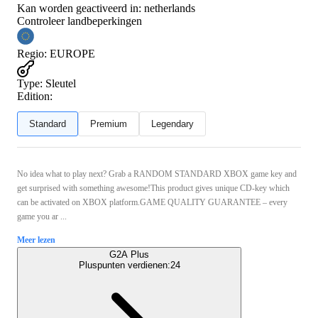
Kan worden geactiveerd in:
netherlands
Controleer landbeperkingen
Regio
:
EUROPE
Type
:
Sleutel
Edition:
Standard
Premium
Legendary
No idea what to play next? Grab a RANDOM STANDARD XBOX game key and
get surprised with something awesome!This product gives unique CD-key which
can be activated on XBOX platform.GAME QUALITY GUARANTEE – every
game you ar ...
Meer lezen
G2A Plus
Pluspunten verdienen:
24