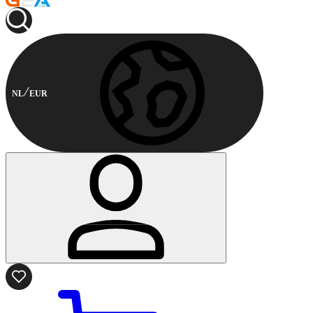
NL
EUR