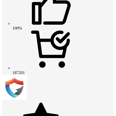
100%
187201