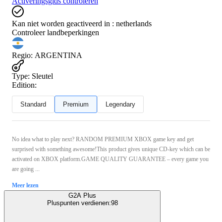
Activeringsgids controleren
Kan niet worden geactiveerd in :
netherlands
Controleer landbeperkingen
Regio
:
ARGENTINA
Type
:
Sleutel
Edition:
Standard
Premium
Legendary
No idea what to play next? RANDOM PREMIUM XBOX game key and get
surprised with something awesome!This product gives unique CD-key which can be
activated on XBOX platform.GAME QUALITY GUARANTEE – every game you
are going ...
Meer lezen
G2A Plus
Pluspunten verdienen:
98