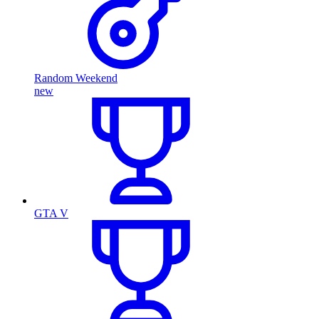
Random Weekend
new
GTA V