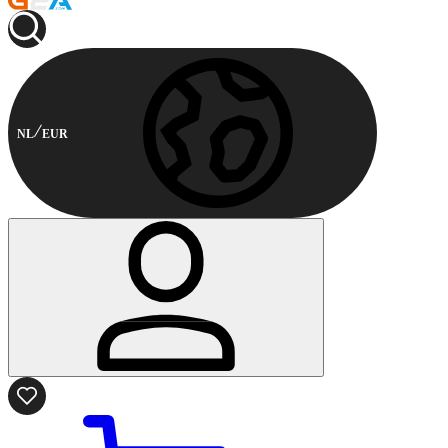
NL
EUR