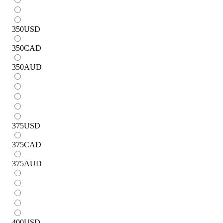
350
USD
350
CAD
350
AUD
375
USD
375
CAD
375
AUD
400
USD