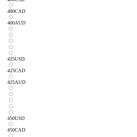
400
CAD
400
AUD
425
USD
425
CAD
425
AUD
450
USD
450
CAD