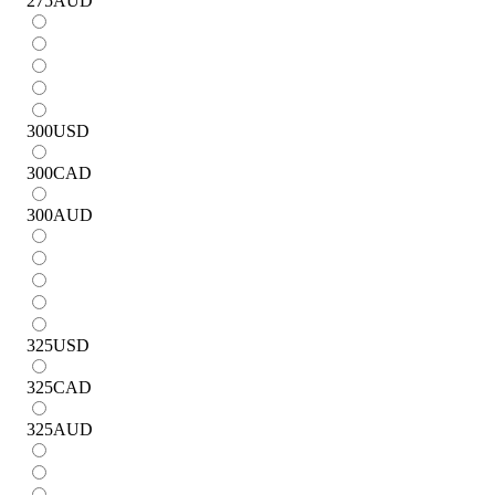
275
AUD
300
USD
300
CAD
300
AUD
325
USD
325
CAD
325
AUD