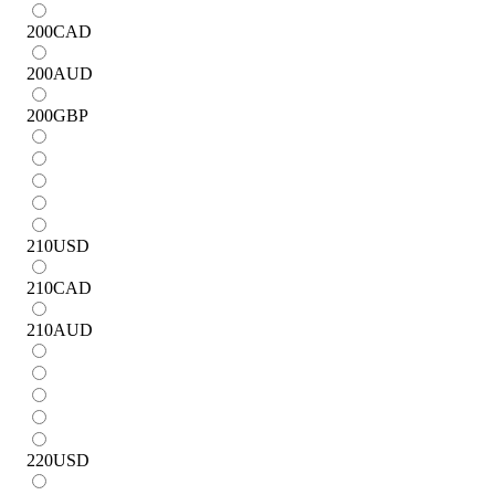
200
CAD
200
AUD
200
GBP
210
USD
210
CAD
210
AUD
220
USD