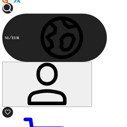
NL
EUR