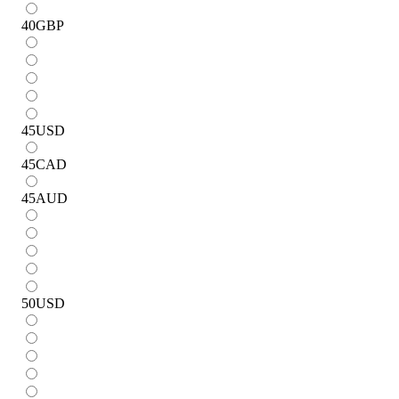
40
GBP
45
USD
45
CAD
45
AUD
50
USD