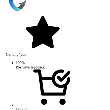
Gaming4you
100
%
Positieve feedback
187354