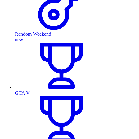
Random Weekend
new
GTA V