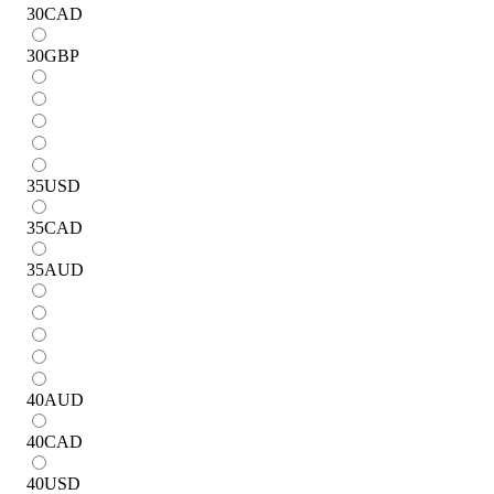
30
CAD
30
GBP
35
USD
35
CAD
35
AUD
40
AUD
40
CAD
40
USD