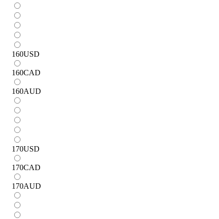
160
USD
160
CAD
160
AUD
170
USD
170
CAD
170
AUD