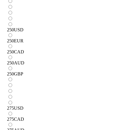
250
USD
250
EUR
250
CAD
250
AUD
250
GBP
275
USD
275
CAD