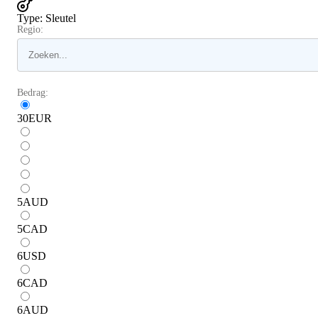
Type
:
Sleutel
Regio:
Bedrag:
30
EUR
5
AUD
5
CAD
6
USD
6
CAD
6
AUD