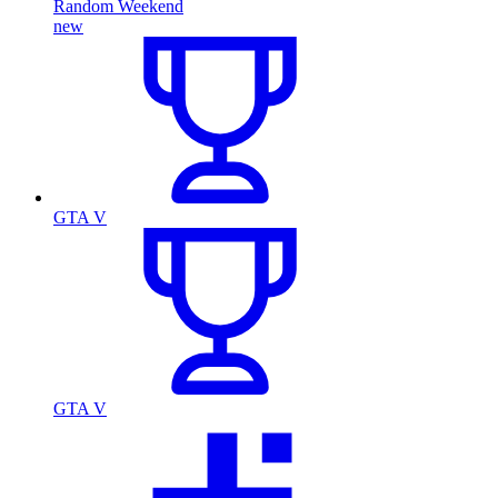
Random Weekend
new
GTA V
GTA V