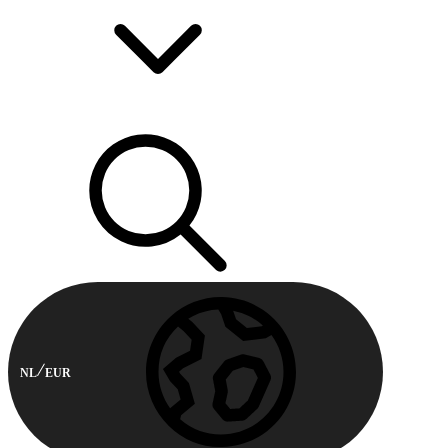
NL
EUR