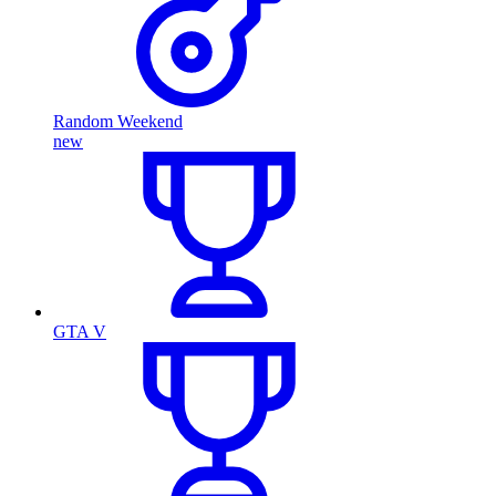
Random Weekend
new
GTA V