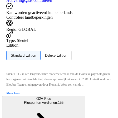
Activeringsgids controleren
Kan worden geactiveerd in:
netherlands
Controleer landbeperkingen
Regio
:
GLOBAL
Type
:
Sleutel
Edition:
Standard Edition
Deluxe Edition
Silent Hill 2 is een langverwachte moderne remake van de klassieke psychologische
horrorgame met dezelfde titel, die oorspronkelijk uitkwam in 2001. Ontwikkeld door
Bloober Team en uitgegeven door Konami. Wees een van de ...
Meer lezen
G2A Plus
Pluspunten verdienen:
155