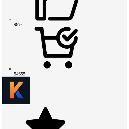
98%
54655