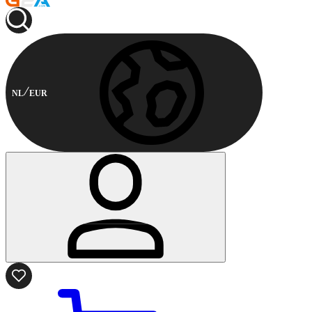
NL
EUR