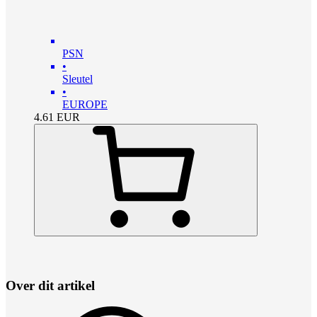
PSN
•
Sleutel
•
EUROPE
4.61
EUR
Over dit artikel