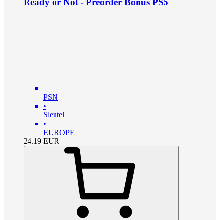
Ready or Not - Preorder Bonus PS5
PSN
•
Sleutel
•
EUROPE
24.19
EUR