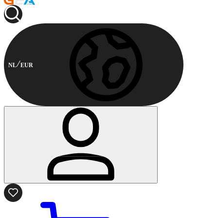
NL
EUR