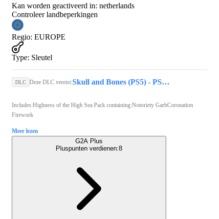
Kan worden geactiveerd in:
netherlands
Controleer landbeperkingen
Regio
:
EUROPE
Type
:
Sleutel
Skull and Bones (PS5) - PSN Account - GLOBAL
Deze DLC vereist:
DLC
Includes:Highness of the High Sea Pack containing:Notoriety GarbCoronation
Firework
Meer lezen
G2A Plus
Pluspunten verdienen:
8