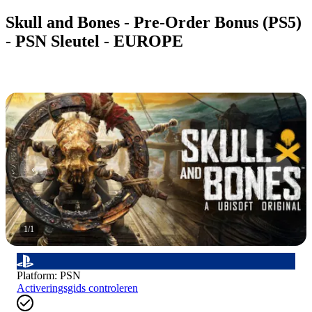
Skull and Bones - Pre-Order Bonus (PS5)
- PSN Sleutel - EUROPE
1
/
1
Platform
:
PSN
Activeringsgids controleren